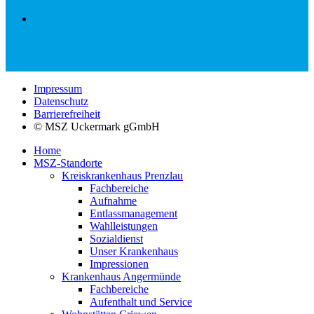
Impressum
Datenschutz
Barrierefreiheit
© MSZ Uckermark gGmbH
Home
MSZ-Standorte
Kreiskrankenhaus Prenzlau
Fachbereiche
Aufnahme
Entlassmanagement
Wahlleistungen
Sozialdienst
Unser Krankenhaus
Impressionen
Krankenhaus Angermünde
Fachbereiche
Aufenthalt und Service