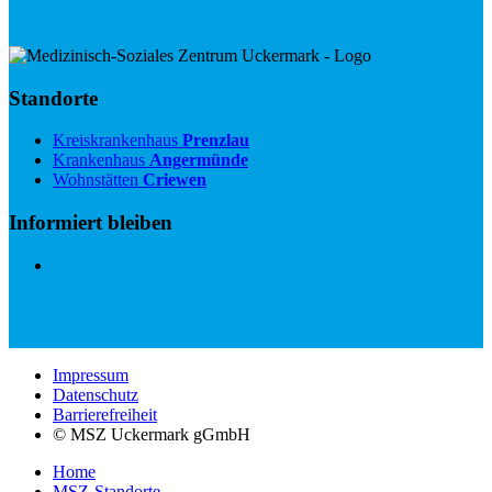
Standorte
Kreiskrankenhaus
Prenzlau
Krankenhaus
Angermünde
Wohnstätten
Criewen
Informiert bleiben
Impressum
Datenschutz
Barrierefreiheit
© MSZ Uckermark gGmbH
Home
MSZ-Standorte